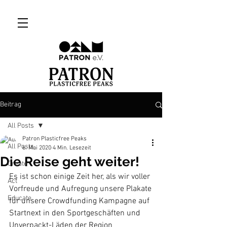
Beitrag
All Posts
Patron Plasticfree Peaks
All Posts
6. Mai 2020
4 Min. Lesezeit
Die Reise geht weiter!
Create
Es ist schon einige Zeit her, als wir voller 
Act
Vorfreude und Aufregung unsere Plakate 
Educate
für unsere Crowdfunding Kampagne auf 
Startnext in den Sportgeschäften und 
Unverpackt-Läden der Region 