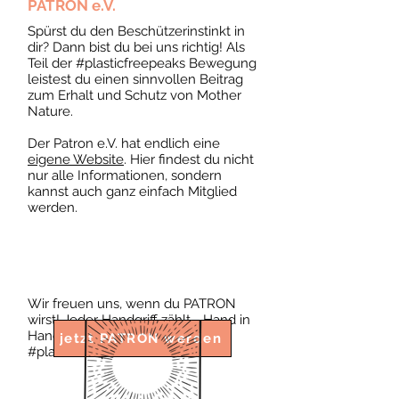
PATRON e.V.
Spürst du den Beschützerinstinkt in
dir? Dann bist du bei uns richtig! Als
Teil der #plasticfreepeaks Bewegung
leistest du einen sinnvollen Beitrag
zum Erhalt und Schutz von Mother
Nature.
Der Patron e.V. hat endlich eine
eigene Website
. Hier findest du nicht
nur alle Informationen, sondern
kannst auch ganz einfach Mitglied
werden.
Wir freuen uns, wenn du PATRON
wirst! Jeder Handgriff zählt - Hand in
Hand und Schritt für Schritt zu
jetzt PATRON werden
#plasticfreepeaks.