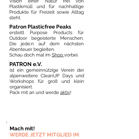
Vision einer Natur frei von
Plastikmüll und für nachhaltige
Produkte für Freizeit sowie Alltag
steht.
Patron Plasticfree Peaks
erstellt Purpose Products für
Outdoor begeisterte Menschen.
Die jede:n auf dem nächsten
Abenteuer begleiten.
Schau doch mal im
Shop
vorbei.
PATRON e.V.
ist ein gemeinnützige Verein der
alpenweitere CleanUP Days und
Workshops für groß und klein
organisiert.
Pack mit an und werde
aktiv
!
Mach mit!
WERDE JETZT MITGLIED IM