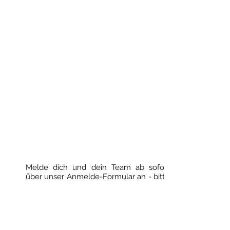
3
4
5
6
7
Melde dich und dein Team ab sofort
über unser
Anmelde-Formular
an - bitte
spätestens zwei Tage vor eurer
geplanten Tour, damit die Lieferung der
CleanUP Kits rechtzeitig erfolgen kann.
Zur Bestätigung erhältst du eine Mail -
eventuell im Spamordner nachsehen.