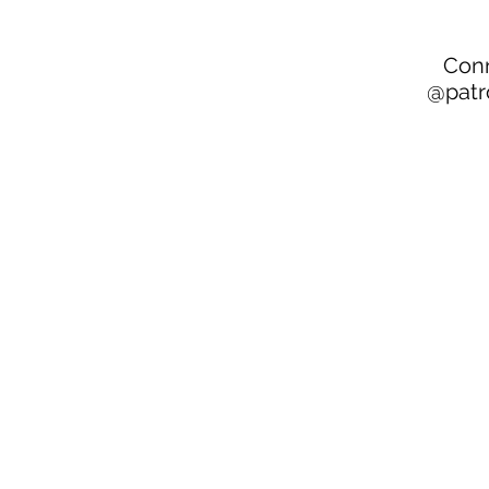
Conn
@patr