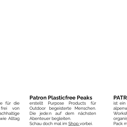
Patron Plasticfree Peaks
PATR
e für die
erstellt Purpose Products für
ist ei
frei von
Outdoor begeisterte Menschen.
alpen
achhaltige
Die jede:n auf dem nächsten
Works
wie Alltag
Abenteuer begleiten.
organis
Schau doch mal im
Shop
vorbei.
Pack m