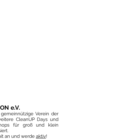
ON e.V.
n gemeinnützige Verein der
weitere CleanUP Days und
hops für groß und klein
iert.
it an und werde
aktiv
!